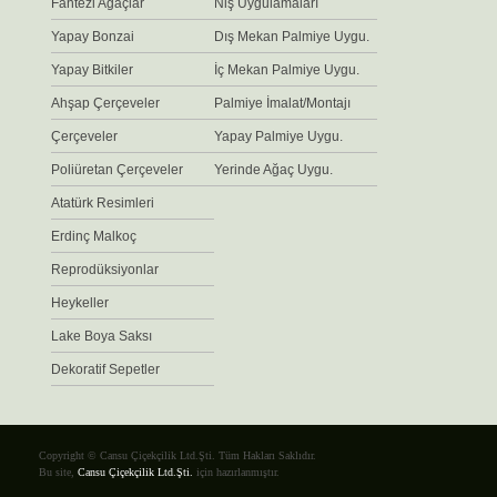
Fantezi Ağaçlar
Niş Uygulamaları
Yapay Bonzai
Dış Mekan Palmiye Uygu.
Yapay Bitkiler
İç Mekan Palmiye Uygu.
Ahşap Çerçeveler
Palmiye İmalat/Montajı
Çerçeveler
Yapay Palmiye Uygu.
Poliüretan Çerçeveler
Yerinde Ağaç Uygu.
Atatürk Resimleri
Erdinç Malkoç
Reprodüksiyonlar
Heykeller
Lake Boya Saksı
Dekoratif Sepetler
Copyright © Cansu Çiçekçilik Ltd.Şti. Tüm Hakları Saklıdır.
Bu site,
Cansu Çiçekçilik Ltd.Şti.
için hazırlanmıştır.