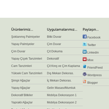
Şoklanmış Palmiyeler
Bitki Duvar
Facebook
Yapay Palmiyeler
Çim Duvar
Twitter
Çim Duvar
Çit Dokuma
Linkedin
Yapay Çiçek Tanzimleri
Dekoratif
Mixx
Cam Tanzimleri
Çit Kreş ve Çim Kaplama
FriendFeed
Yüksek Cam Tanzimleri
Dış Mekan Dekoras.
Wordpress
Şimşir Ağaçlar
İç Mekan Dekoras.
Blogger
Yapay Ağaçlar
Gelin Masası/Mumluk
Dekoratif Bitkiler
Mobilya Dekorasyon 1
Yapraklı Ağaçlar
Mobilya Dekorasyon 2