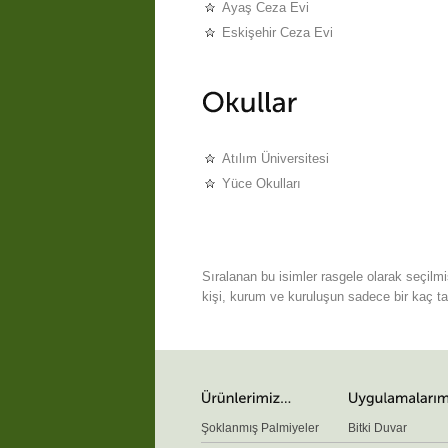
Ayaş Ceza Evi
Eskişehir Ceza Evi
Atılım Üniversitesi
Yüce Okulları
Sıralanan bu isimler rasgele olarak seçilmi
kişi, kurum ve kuruluşun sadece bir kaç tan
Şoklanmış Palmiyeler
Bitki Duvar