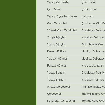
Yapay Palmiyeler
Çim Duvar
Çim Duvar
Çit Dokuma
Yapay Çiçek Tanzimleri
Dekoratif
Cam Tanzimleri
Çit Kreş ve Çim 
Yüksek Cam Tanzimleri
Dış Mekan Dekora
Şimşir Ağaçlar
İç Mekan Dekoras
Yapay Ağaçlar
Gelin Masası/Mum
Dekoratif Bitkiler
Mobilya Dekorasy
Yapraklı Ağaçlar
Mobilya Dekorasy
Fantezi Ağaçlar
Niş Uygulamaları
Yapay Bonzai
Dış Mekan Palmiy
Yapay Bitkiler
İç Mekan Palmiye
Ahşap Çerçeveler
Palmiye İmalat/Mo
Çerçeveler
Yapay Palmiye Uy
Poliüretan Çerçeveler
Yerinde Ağaç Uyg