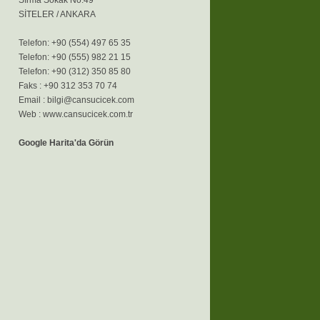
Sırma Sokak No:49
SİTELER / ANKARA
Telefon: +90 (554) 497 65 35
Telefon: +90 (555) 982 21 15
Telefon: +90 (312) 350 85 80
Faks : +90 312 353 70 74
Email :
bilgi@cansucicek.com
Web :
www.cansucicek.com.tr
Google Harita'da Görün