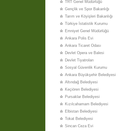
TRT Genel Müdürlüğü
Gençlik ve Spor Bakanlığı
Tarım ve Köyişleri Bakanlığı
Türkiye İstatistik Kurumu
Emniyet Genel Müdürlüğü
Ankara Polis Evi
Ankara Ticaret Odası
Devlet Opera ve Balesi
Devlet Tiyatroları
Sosyal Güvenlik Kurumu
Ankara Büyükşehir Belediyesi
Altındağ Belediyesi
Keçiören Belediyesi
Pursaklar Belediyesi
Kızılcahamam Belediyesi
Elbistan Belediyesi
Tokat Belediyesi
Sincan Ceza Evi