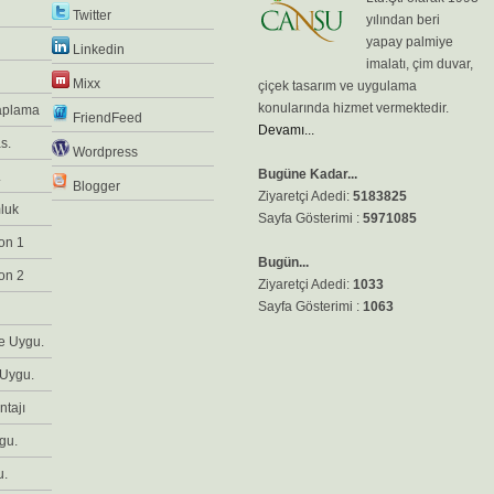
Twitter
yılından beri
yapay palmiye
Linkedin
imalatı, çim duvar,
Mixx
çiçek tasarım ve uygulama
konularında hizmet vermektedir.
Kaplama
FriendFeed
Devamı...
s.
Wordpress
Bugüne Kadar...
.
Blogger
Ziyaretçi Adedi:
5183825
luk
Sayfa Gösterimi :
5971085
on 1
Bugün...
on 2
Ziyaretçi Adedi:
1033
Sayfa Gösterimi :
1063
e Uygu.
 Uygu.
ntajı
gu.
u.