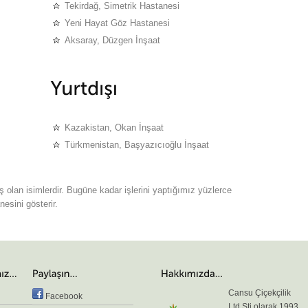
Tekirdağ, Simetrik Hastanesi
Yeni Hayat Göz Hastanesi
Aksaray, Düzgen İnşaat
Kazakistan, Okan İnşaat
Türkmenistan, Başyazıcıoğlu İnşaat
ş olan isimlerdir. Bugüne kadar işlerini yaptığımız yüzlerce
esini gösterir.
Cansu Çiçekçilik
Facebook
Ltd.Şti olarak 1993