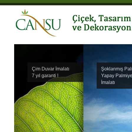
Çim Duvar İmalatı
Şoklanmış Pal
7 yıl garanti !
Yapay Palmiy
İmalatı