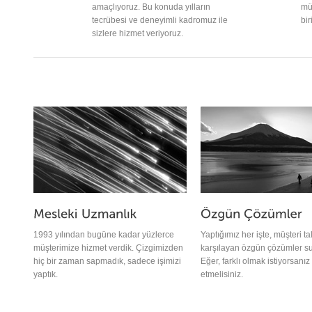
amaçlıyoruz. Bu konuda yılların
mü
tecrübesi ve deneyimli kadromuz ile
bir
sizlere hizmet veriyoruz.
1993 yılından bugüne kadar yüzlerce
Yaptığımız her işte, müşteri ta
müşterimize hizmet verdik. Çizgimizden
karşılayan özgün çözümler s
hiç bir zaman sapmadık, sadece işimizi
Eğer, farklı olmak istiyorsanız 
yaptık.
etmelisiniz.