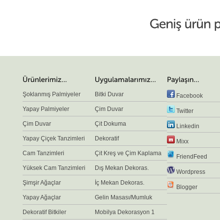
Şoklanmış Palmiyeler
Bitki Duvar
Facebook
Yapay Palmiyeler
Çim Duvar
Twitter
Çim Duvar
Çit Dokuma
Linkedin
Yapay Çiçek Tanzimleri
Dekoratif
Mixx
Cam Tanzimleri
Çit Kreş ve Çim Kaplama
FriendFeed
Yüksek Cam Tanzimleri
Dış Mekan Dekoras.
Wordpress
Şimşir Ağaçlar
İç Mekan Dekoras.
Blogger
Yapay Ağaçlar
Gelin Masası/Mumluk
Dekoratif Bitkiler
Mobilya Dekorasyon 1