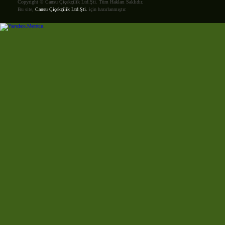
Copyright © Cansu Çiçekçilik Ltd.Şti. Tüm Hakları Saklıdır.
Bu site,
Cansu Çiçekçilik Ltd.Şti.
için hazırlanmıştır.