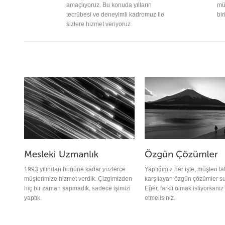
amaçlıyoruz. Bu konuda yılların
mü
tecrübesi ve deneyimli kadromuz ile
bir
sizlere hizmet veriyoruz.
1993 yılından bugüne kadar yüzlerce
Yaptığımız her işte, müşteri ta
müşterimize hizmet verdik. Çizgimizden
karşılayan özgün çözümler s
hiç bir zaman sapmadık, sadece işimizi
Eğer, farklı olmak istiyorsanız 
yaptık.
etmelisiniz.