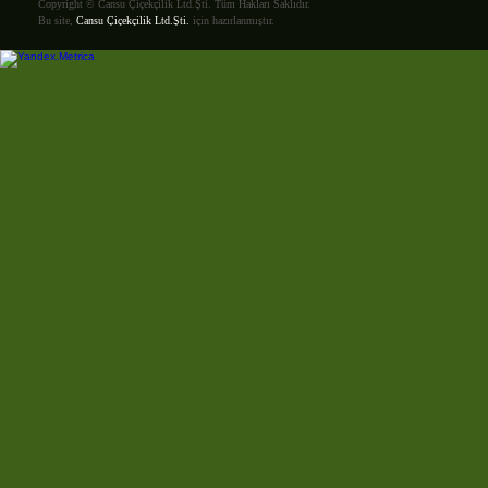
Copyright © Cansu Çiçekçilik Ltd.Şti. Tüm Hakları Saklıdır.
Bu site,
Cansu Çiçekçilik Ltd.Şti.
için hazırlanmıştır.