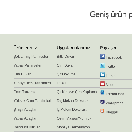
Şoklanmış Palmiyeler
Bitki Duvar
Facebook
Yapay Palmiyeler
Çim Duvar
Twitter
Çim Duvar
Çit Dokuma
Linkedin
Yapay Çiçek Tanzimleri
Dekoratif
Mixx
Cam Tanzimleri
Çit Kreş ve Çim Kaplama
FriendFeed
Yüksek Cam Tanzimleri
Dış Mekan Dekoras.
Wordpress
Şimşir Ağaçlar
İç Mekan Dekoras.
Blogger
Yapay Ağaçlar
Gelin Masası/Mumluk
Dekoratif Bitkiler
Mobilya Dekorasyon 1