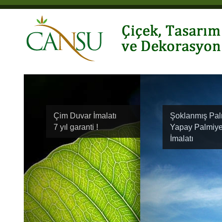
Çim Duvar İmalatı
Şoklanmış Pal
7 yıl garanti !
Yapay Palmiy
İmalatı